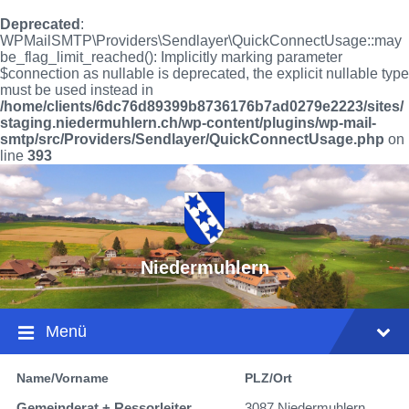
Deprecated
:
WPMailSMTP\Providers\Sendlayer\QuickConnectUsage::may
be_flag_limit_reached(): Implicitly marking parameter
$connection as nullable is deprecated, the explicit nullable type
must be used instead in
/home/clients/6dc76d89399b8736176b7ad0279e2223/sites/
staging.niedermuhlern.ch/wp-content/plugins/wp-mail-
smtp/src/Providers/Sendlayer/QuickConnectUsage.php
on
line
393
Niedermuhlern
Menü
Name/Vorname
PLZ/Ort
Gemeinderat + Ressorleiter
3087 Niedermuhlern