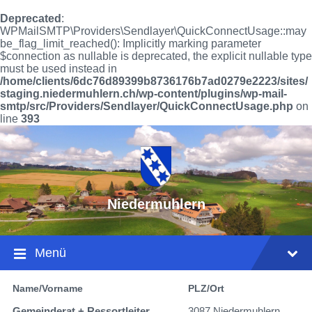
Deprecated
:
WPMailSMTP\Providers\Sendlayer\QuickConnectUsage::may
be_flag_limit_reached(): Implicitly marking parameter
$connection as nullable is deprecated, the explicit nullable type
must be used instead in
/home/clients/6dc76d89399b8736176b7ad0279e2223/sites/
staging.niedermuhlern.ch/wp-content/plugins/wp-mail-
smtp/src/Providers/Sendlayer/QuickConnectUsage.php
on
line
393
Niedermuhlern
Menü
Name/Vorname
PLZ/Ort
Gemeinderat + Ressortleiter
3087 Niedermuhlern